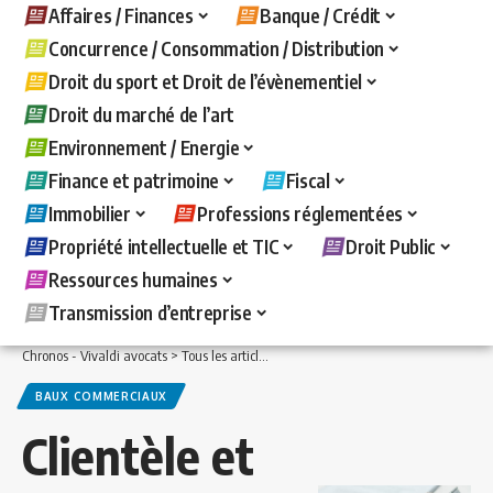
Affaires / Finances
Banque / Crédit
Concurrence / Consommation / Distribution
Droit du sport et Droit de l’évènementiel
Droit du marché de l’art
Environnement / Energie
Finance et patrimoine
Fiscal
Immobilier
Professions réglementées
Propriété intellectuelle et TIC
Droit Public
Ressources humaines
Transmission d’entreprise
Chronos - Vivaldi avocats
>
Tous les articles
>
Immobilier
>
Baux commerciaux
>
C
BAUX COMMERCIAUX
Clientèle et