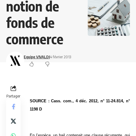
notion de
fonds de
commerce
Equipe VIVALDI
4 février 2013
Partager
SOURCE : Cass. com., 4 déc. 2012, n° 11-24.814, n°
1198 D
En l’espèce, un bail contenait une clause récurrente, qui