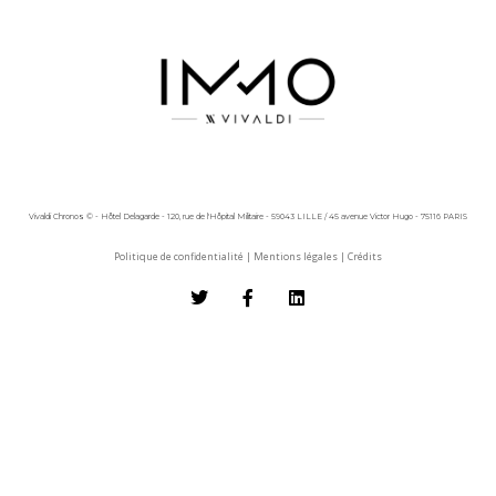
Vivaldi Chronos © - Hôtel Delagarde - 120, rue de l'Hôpital Militaire - 59043 LILLE / 45 avenue Victor Hugo - 75116 PARIS
Politique de confidentialité
|
Mentions légales
|
Crédits