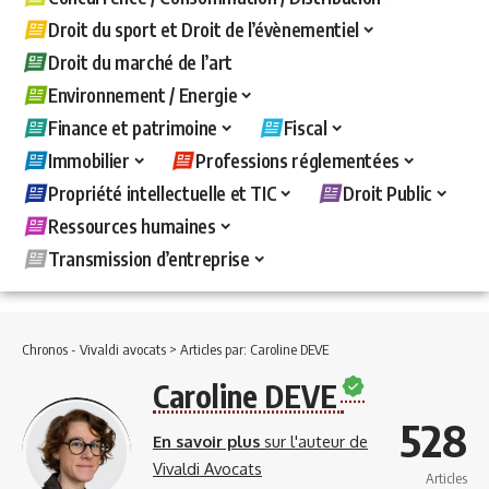
Droit du sport et Droit de l’évènementiel
Droit du marché de l’art
Environnement / Energie
Finance et patrimoine
Fiscal
Immobilier
Professions réglementées
Propriété intellectuelle et TIC
Droit Public
Ressources humaines
Transmission d’entreprise
Chronos - Vivaldi avocats
>
Articles par: Caroline DEVE
Caroline DEVE
528
En savoir plus
sur l'auteur de
Vivaldi Avocats
Articles