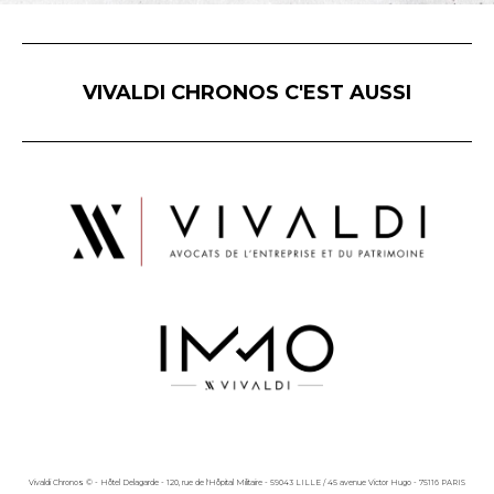
VIVALDI CHRONOS C'EST AUSSI
Vivaldi Chronos © - Hôtel Delagarde - 120, rue de l'Hôpital Militaire - 59043 LILLE / 45 avenue Victor Hugo - 75116 PARIS