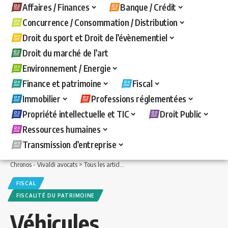
Affaires / Finances
Banque / Crédit
Concurrence / Consommation / Distribution
Droit du sport et Droit de l’évènementiel
Droit du marché de l’art
Environnement / Energie
Finance et patrimoine
Fiscal
Immobilier
Professions réglementées
Propriété intellectuelle et TIC
Droit Public
Ressources humaines
Transmission d’entreprise
Chronos - Vivaldi avocats
>
Tous les articles
>
Finance et patrimoine
>
Fiscalité d
FISCAL
FISCALITÉ DU PATRIMOINE
Véhicules