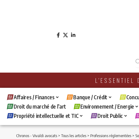
L'ESSENTIEL
Affaires / Finances
Banque / Crédit
Concu
Droit du marché de l’art
Environnement / Energie
Propriété intellectuelle et TIC
Droit Public
Chronos - Vivaldi avocats
>
Tous les articles
>
Professions réglementées
>
So