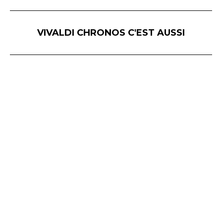
VIVALDI CHRONOS C'EST AUSSI
Vivaldi Chronos © - Hôtel Delagarde - 120, rue de l'Hôpital Militaire - 59043 LILLE / 45 avenue Victor Hugo - 75116 PARIS