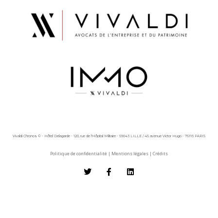
Vivaldi Chronos © - Hôtel Delagarde - 120, rue de l'Hôpital Militaire - 59043 LILLE / 45 avenue Victor Hugo - 75116 PARIS
Politique de confidentialité
|
Mentions légales
|
Crédits