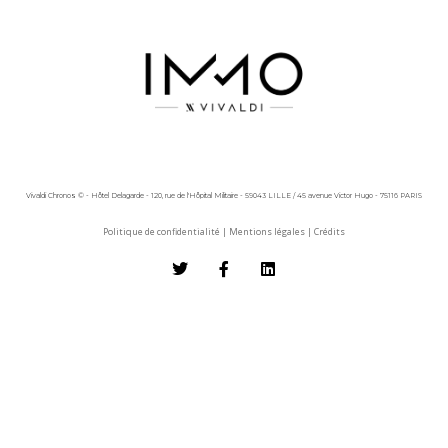
Vivaldi Chronos © - Hôtel Delagarde - 120, rue de l'Hôpital Militaire - 59043 LILLE / 45 avenue Victor Hugo - 75116 PARIS
Politique de confidentialité
|
Mentions légales
|
Crédits