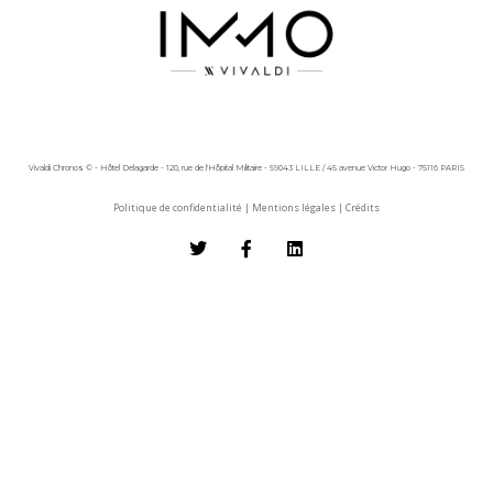
Vivaldi Chronos © - Hôtel Delagarde - 120, rue de l'Hôpital Militaire - 59043 LILLE / 45 avenue Victor Hugo - 75116 PARIS
Politique de confidentialité
|
Mentions légales
|
Crédits