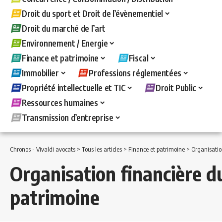
Droit du sport et Droit de l’évènementiel
Droit du marché de l’art
Environnement / Energie
Finance et patrimoine
Fiscal
Immobilier
Professions réglementées
Propriété intellectuelle et TIC
Droit Public
Ressources humaines
Transmission d’entreprise
Chronos - Vivaldi avocats
>
Tous les articles
>
Finance et patrimoine
>
Organisatio
Organisation financière d
patrimoine