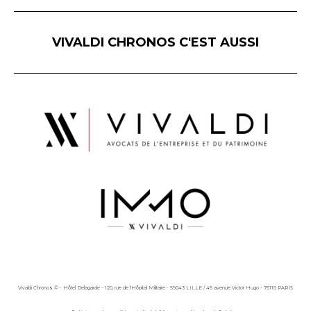
VIVALDI CHRONOS C'EST AUSSI
Vivaldi Chronos © - Hôtel Delagarde - 120, rue de l'Hôpital Militaire - 59043 LILLE / 45 avenue Victor Hugo - 75116 PARIS