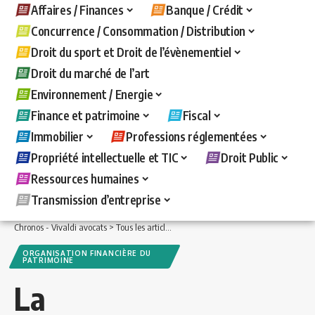
Affaires / Finances
Banque / Crédit
Concurrence / Consommation / Distribution
Droit du sport et Droit de l’évènementiel
Droit du marché de l’art
Environnement / Energie
Finance et patrimoine
Fiscal
Immobilier
Professions réglementées
Propriété intellectuelle et TIC
Droit Public
Ressources humaines
Transmission d’entreprise
Chronos - Vivaldi avocats
>
Tous les articles
>
Finance et patrimoine
>
Organisatio
ORGANISATION FINANCIÈRE DU
PATRIMOINE
La