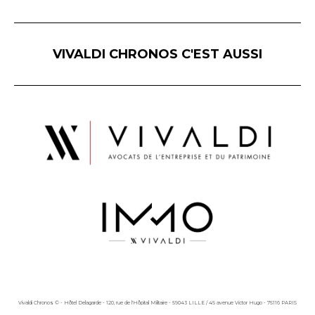
VIVALDI CHRONOS C'EST AUSSI
Vivaldi Chronos © - Hôtel Delagarde - 120, rue de l'Hôpital Militaire - 59043 LILLE / 45 avenue Victor Hugo - 75116 PARIS