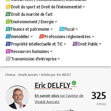
Droit du sport et Droit de l’évènementiel
Droit du marché de l’art
Environnement / Energie
Finance et patrimoine
Fiscal
Immobilier
Professions réglementées
Propriété intellectuelle et TIC
Droit Public
Ressources humaines
Transmission d’entreprise
Chronos - Vivaldi avocats
>
Articles par: Eric DELFLY
Eric DELFLY
325
En savoir plus
sur l'auteur de
Vivaldi Avocats
Articles