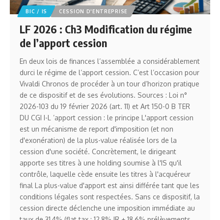
BIC / IS
CESSION D'ENTREPRISE
LF 2026 : Ch3 Modification du régime
de l’apport cession
En deux lois de finances l’assemblée a considérablement
durci le régime de l’apport cession. C’est l’occasion pour
Vivaldi Chronos de procéder à un tour d’horizon pratique
de ce dispositif et de ses évolutions. Sources : Loi n°
2026-103 du 19 février 2026 (art. 11) et Art 150-0 B TER
DU CGI I-L ’apport cession : le principe L'apport cession
est un mécanisme de report d'imposition (et non
d'exonération) de la plus-value réalisée lors de la
cession d'une société. Concrètement, le dirigeant
apporte ses titres à une holding soumise à l'IS qu'il
contrôle, laquelle cède ensuite les titres à l'acquéreur
final La plus-value d'apport est ainsi différée tant que les
conditions légales sont respectées. Sans ce dispositif, la
cession directe déclenche une imposition immédiate au
taux de 31,4% (flat tax : 12,8% IR + 18,6% prélèvements