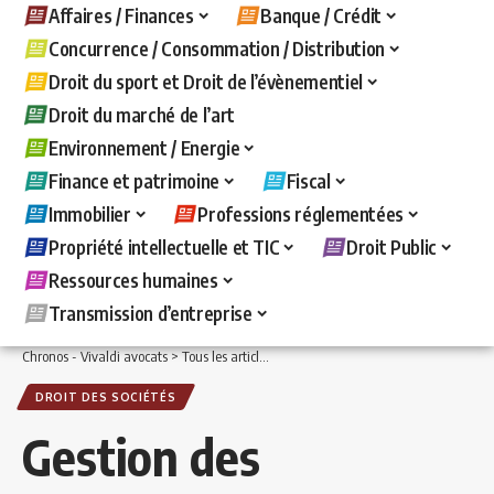
Affaires / Finances
Banque / Crédit
Concurrence / Consommation / Distribution
Droit du sport et Droit de l’évènementiel
Droit du marché de l’art
Environnement / Energie
Finance et patrimoine
Fiscal
Immobilier
Professions réglementées
Propriété intellectuelle et TIC
Droit Public
Ressources humaines
Transmission d’entreprise
Chronos - Vivaldi avocats
>
Tous les articles
>
Affaires / Finances
>
Droit des sociét
DROIT DES SOCIÉTÉS
Gestion des