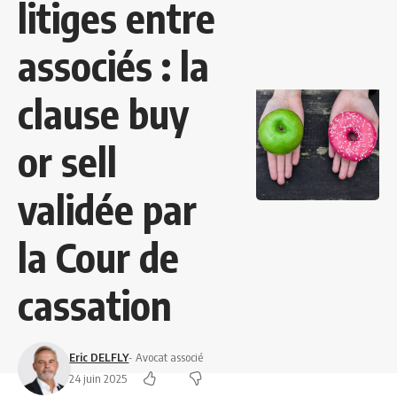
litiges entre
associés : la
clause buy
or sell
validée par
la Cour de
cassation
Eric DELFLY
- Avocat associé
24 juin 2025