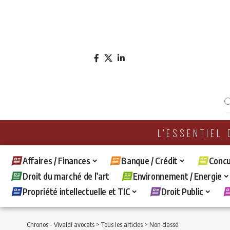
L'ESSENTIEL
Affaires / Finances
Banque / Crédit
Concu
Droit du marché de l’art
Environnement / Energie
Propriété intellectuelle et TIC
Droit Public
Chronos - Vivaldi avocats
>
Tous les articles
>
Non classé