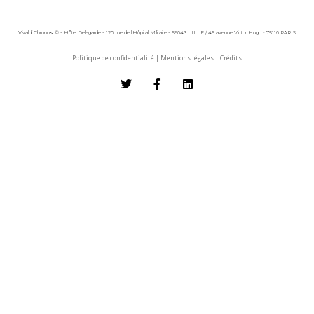
Vivaldi Chronos © - Hôtel Delagarde - 120, rue de l'Hôpital Militaire - 59043 LILLE / 45 avenue Victor Hugo - 75116 PARIS
Politique de confidentialité
|
Mentions légales
|
Crédits