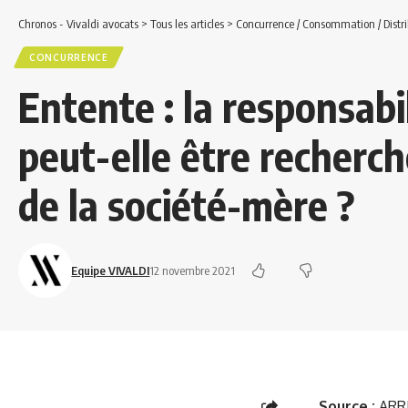
Chronos - Vivaldi avocats
>
Tous les articles
>
Concurrence / Consommation / Distri
CONCURRENCE
Entente : la responsabil
peut-elle être recherch
de la société-mère ?
Equipe VIVALDI
12 novembre 2021
Source :
ARRÊ