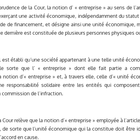
sprudence de la Cour, la notion d’ « entreprise » au sens de l’
exerçant une activité économique, indépendamment du statut j
de de financement, et désigne ainsi une unité économique, m
tte dernière est constituée de plusieurs personnes physiques o
il est établi qu’une société appartenant à une telle unité économ
le sorte que l’ « entreprise » dont elle fait partie a comm
la notion d’« entreprise » et, à travers elle, celle d’« unité é
une responsabilité solidaire entre les entités qui composen
commission de l’infraction.
la Cour relève que la notion d’« entreprise » employée à l’artic
, de sorte que l’unité économique qui la constitue doit être i
l’accord en cause.