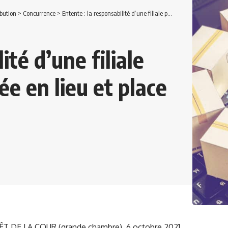
bution
>
Concurrence
>
Entente : la responsabilité d’une filiale peut-elle être recherchée en lieu et place de la société-mère ?
ité d’une filiale
ée en lieu et place
T DE LA COUR (grande chambre), 6 octobre 2021