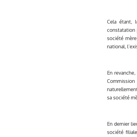
Cela étant, 
constatation 
société mère 
national, l’ex
En revanche,
Commission da
naturellemen
sa société mè
En dernier lie
société filia