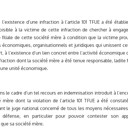
e l’existence d’une infraction à l’article 101 TFUE a été établi
loisible à la victime de cette infraction de chercher à engager
 filiale de cette société mère à condition que la victime pro
ns économiques, organisationnels et juridiques qui unissent ce
rt, à l’existence d’un lien concret entre l’activité économique d
nfraction dont la société mère a été tenue responsable, ladite f
 une unité économique.
ns le cadre d’un tel recours en indemnisation introduit à l’enco
 mère dont la violation de l’article 101 TFUE a été constatée
nt le juge national concerné de tous les moyens nécessaires à
a défense, en particulier pour pouvoir contester son a
» que sa société mère.