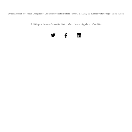
Vivaldi Chronos © - Hôtel Delagarde - 120, rue de l'Hôpital Militaire - 59043 LILLE / 45 avenue Victor Hugo - 75116 PARIS
Politique de confidentialité
|
Mentions légales
|
Crédits