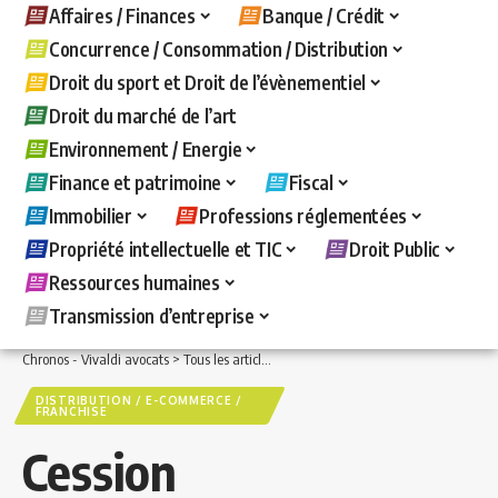
Affaires / Finances
Banque / Crédit
Concurrence / Consommation / Distribution
Droit du sport et Droit de l’évènementiel
Droit du marché de l’art
Environnement / Energie
Finance et patrimoine
Fiscal
Immobilier
Professions réglementées
Propriété intellectuelle et TIC
Droit Public
Ressources humaines
Transmission d’entreprise
Chronos - Vivaldi avocats
>
Tous les articles
>
Concurrence / Consommation / Distri
DISTRIBUTION / E-COMMERCE /
FRANCHISE
Cession