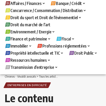
Affaires / Finances
Banque / Crédit
Concurrence / Consommation / Distribution
Droit du sport et Droit de l’évènementiel
Droit du marché de l’art
Environnement / Energie
Finance et patrimoine
Fiscal
Immobilier
Professions réglementées
Propriété intellectuelle et TIC
Droit Public
Ressources humaines
Transmission d’entreprise
Chronos - Vivaldi avocats
>
Tous les articles
>
Affaires / Finances
>
Entreprises en d
ENTREPRISES EN DIFFICULTÉ
Le contenu