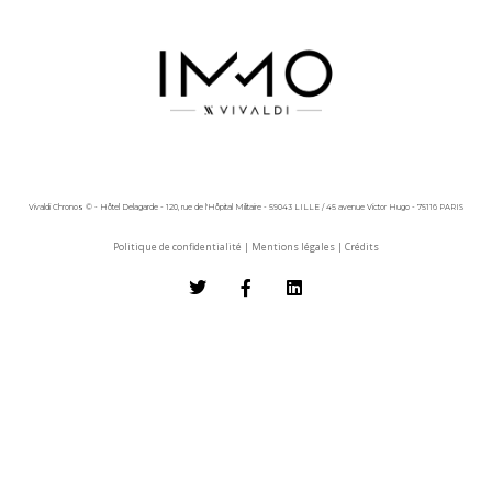
Vivaldi Chronos © - Hôtel Delagarde - 120, rue de l'Hôpital Militaire - 59043 LILLE / 45 avenue Victor Hugo - 75116 PARIS
Politique de confidentialité
|
Mentions légales
|
Crédits