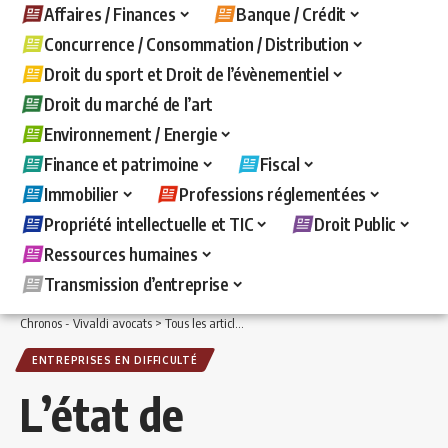
Affaires / Finances
Banque / Crédit
Concurrence / Consommation / Distribution
Droit du sport et Droit de l’évènementiel
Droit du marché de l’art
Environnement / Energie
Finance et patrimoine
Fiscal
Immobilier
Professions réglementées
Propriété intellectuelle et TIC
Droit Public
Ressources humaines
Transmission d’entreprise
Chronos - Vivaldi avocats
>
Tous les articles
>
Affaires / Finances
>
Entreprises en d
ENTREPRISES EN DIFFICULTÉ
L’état de