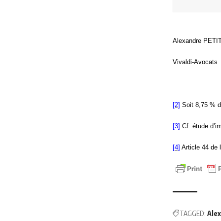
Alexandre PETI
Vivaldi-Avocats
[2]
Soit 8,75 % de
[3]
Cf. étude d’im
[4]
Article 44 de l
TAGGED:
Ale