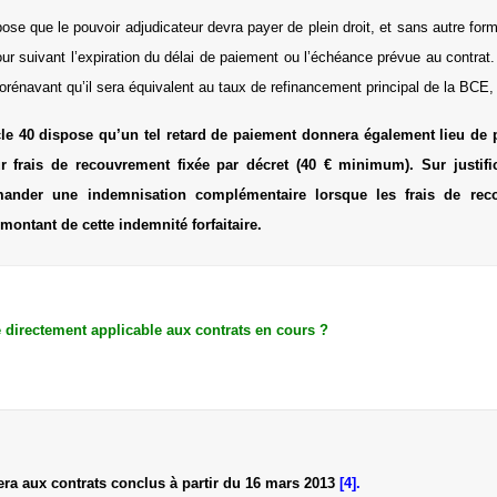
spose que le pouvoir adjudicateur devra payer de plein droit, et sans autre form
ur suivant l’expiration du délai de paiement ou l’échéance prévue au contrat. 
dorénavant qu’il sera équivalent au taux de refinancement principal de la BCE,
icle 40 dispose qu’un tel retard de paiement donnera également lieu de 
our frais de recouvrement fixée par décret (40 € minimum). Sur justifi
emander une indemnisation complémentaire lorsque les frais de rec
montant de cette indemnité forfaitaire.
le directement applicable aux contrats en cours ?
Non
era aux contrats conclus à partir du 16 mars 2013
[4].