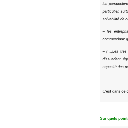
les perspectiv
particulier, su
solvabilité de 
– les entrepri
commerciaux gr
– (…)Les très 
dissuadent éga
capacité des po
C’est dans ce c
Sur quels point