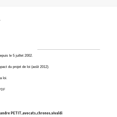
T
puis le 5 juillet 2002.
pact du projet de loi (août 2012).
a loi.
xandre PETIT
avocats
chronos
vivaldi