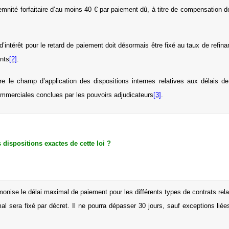
mnité forfaitaire d’au moins 40 € par paiement dû, à titre de compensation d
ntérêt pour le retard de paiement doit désormais être fixé au taux de refina
ints
[2]
.
re le champ d’application des dispositions internes relatives aux délais 
ommerciales conclues par les pouvoirs
adjudicateurs
[3]
.
 dispositions exactes de cette loi ?
rmonise le délai maximal de paiement pour les différents types de contrats rel
l sera fixé par décret. Il ne pourra dépasser 30 jours, sauf exceptions lié