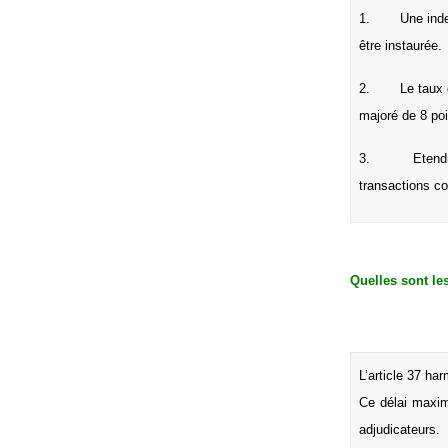
1.
Une inde
être instaurée.
2. Le taux d’i
majoré de 8 po
3.
Etend
transactions c
Quelles sont les
L’article 37 ha
Ce délai maxima
adjudicateurs.