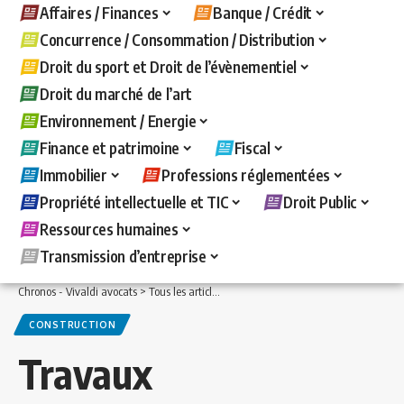
Affaires / Finances
Banque / Crédit
Concurrence / Consommation / Distribution
Droit du sport et Droit de l’évènementiel
Droit du marché de l’art
Environnement / Energie
Finance et patrimoine
Fiscal
Immobilier
Professions réglementées
Propriété intellectuelle et TIC
Droit Public
Ressources humaines
Transmission d’entreprise
Chronos - Vivaldi avocats
>
Tous les articles
>
Immobilier
>
Construction
>
Travaux 
CONSTRUCTION
Travaux