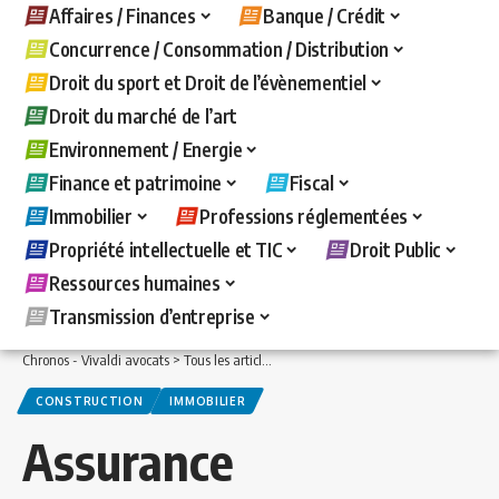
Affaires / Finances
Banque / Crédit
Concurrence / Consommation / Distribution
Droit du sport et Droit de l’évènementiel
Droit du marché de l’art
Environnement / Energie
Finance et patrimoine
Fiscal
Immobilier
Professions réglementées
Propriété intellectuelle et TIC
Droit Public
Ressources humaines
Transmission d’entreprise
Chronos - Vivaldi avocats
>
Tous les articles
>
Immobilier
>
Construction
>
Assuran
CONSTRUCTION
IMMOBILIER
Assurance