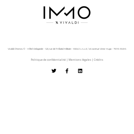
Vivaldi Chronos © - Hôtel Delagarde - 120, rue de l'Hôpital Militaire - 59043 LILLE / 45 avenue Victor Hugo - 75116 PARIS
Politique de confidentialité
|
Mentions légales
|
Crédits