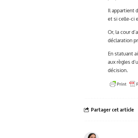
Il appartient
et si celle-ci
Or, la cour d
déclaration p
En statuant a
aux règles d’
décision.
Partager cet article