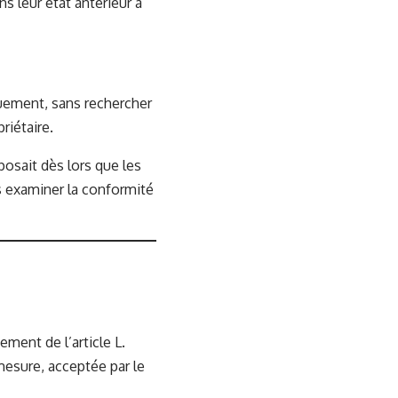
s leur état antérieur à
quement, sans rechercher
riétaire.
mposait dès lors que les
ns examiner la conformité
ement de l’article L.
mesure, acceptée par le