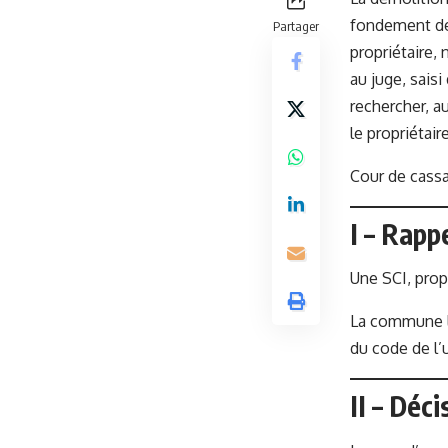
fondement de 
Partager
propriétaire, 
au juge, sais
rechercher, au
le propriétair
Cour de cassa
I – Rapp
Une SCI, prop
La commune l’
du code de l’
II – Déc