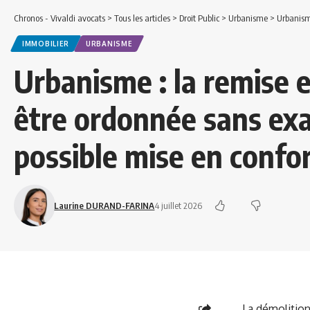
Chronos - Vivaldi avocats
>
Tous les articles
>
Droit Public
>
Urbanisme
>
Urbanisme : 
IMMOBILIER
URBANISME
Urbanisme : la remise 
être ordonnée sans ex
possible mise en confo
Laurine DURAND-FARINA
4 juillet 2026
La démolition