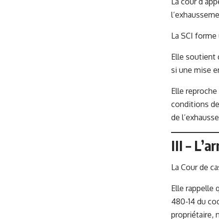
La cour d’app
l’exhausseme
La SCI forme 
Elle soutient
si une mise e
Elle reproche 
conditions de
de l’exhausse
III – L’
La Cour de cas
Elle rappelle 
480-14 du cod
propriétaire,