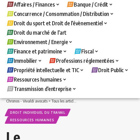
Affaires / Finances
Banque / Crédit
Concurrence / Consommation / Distribution
Droit du sport et Droit de l’évènementiel
Droit du marché de l’art
Environnement / Energie
Finance et patrimoine
Fiscal
Immobilier
Professions réglementées
Propriété intellectuelle et TIC
Droit Public
Ressources humaines
Transmission d’entreprise
Chronos - Vivaldi avocats
>
Tous les articles
>
Ressources humaines
>
Droit indivi
DROIT INDIVIDUEL DU TRAVAIL
RESSOURCES HUMAINES
Le