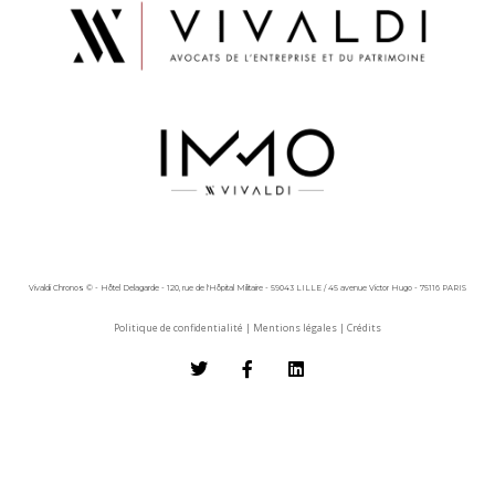
Vivaldi Chronos © - Hôtel Delagarde - 120, rue de l'Hôpital Militaire - 59043 LILLE / 45 avenue Victor Hugo - 75116 PARIS
Politique de confidentialité
|
Mentions légales
|
Crédits