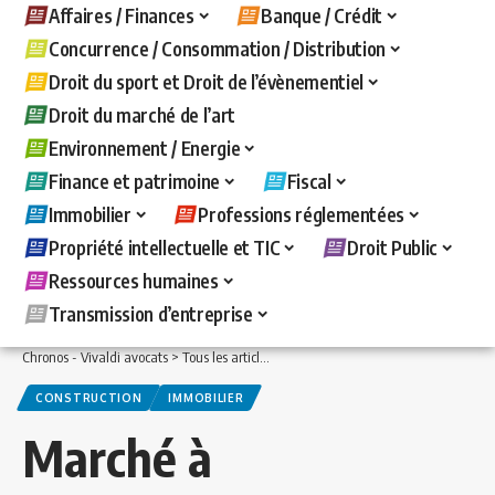
Affaires / Finances
Banque / Crédit
Concurrence / Consommation / Distribution
Droit du sport et Droit de l’évènementiel
Droit du marché de l’art
Environnement / Energie
Finance et patrimoine
Fiscal
Immobilier
Professions réglementées
Propriété intellectuelle et TIC
Droit Public
Ressources humaines
Transmission d’entreprise
Chronos - Vivaldi avocats
>
Tous les articles
>
Immobilier
>
Construction
>
Marché à
CONSTRUCTION
IMMOBILIER
Marché à