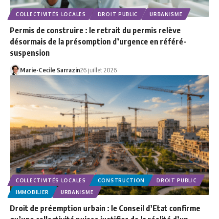
COLLECTIVITÉS LOCALES
DROIT PUBLIC
URBANISME
Permis de construire : le retrait du permis relève
désormais de la présomption d’urgence en référé-
suspension
Marie-Cecile Sarrazin
26 juillet 2026
COLLECTIVITÉS LOCALES
CONSTRUCTION
DROIT PUBLIC
IMMOBILIER
URBANISME
Droit de préemption urbain : le Conseil d’Etat confirme