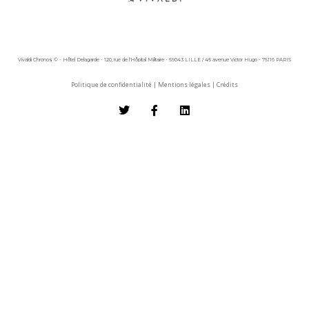
Vivaldi Chronos © - Hôtel Delagarde - 120, rue de l'Hôpital Militaire - 59043 LILLE / 45 avenue Victor Hugo - 75116 PARIS
Politique de confidentialité
|
Mentions légales
|
Crédits