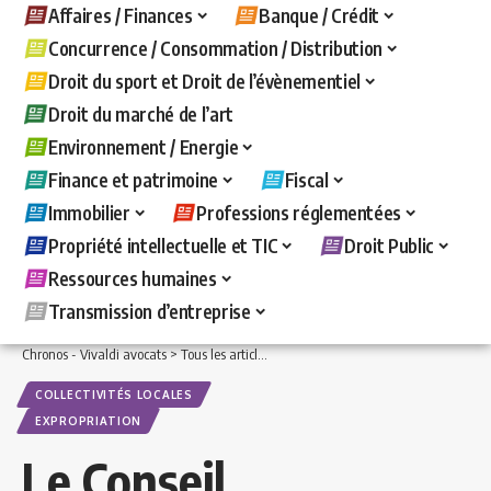
Affaires / Finances
Banque / Crédit
Concurrence / Consommation / Distribution
Droit du sport et Droit de l’évènementiel
Droit du marché de l’art
Environnement / Energie
Finance et patrimoine
Fiscal
Immobilier
Professions réglementées
Propriété intellectuelle et TIC
Droit Public
Ressources humaines
Transmission d’entreprise
Chronos - Vivaldi avocats
>
Tous les articles
>
Droit Public
>
Collectivités Locales
>
COLLECTIVITÉS LOCALES
EXPROPRIATION
Le Conseil