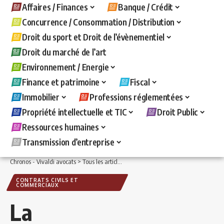
Affaires / Finances
Banque / Crédit
Concurrence / Consommation / Distribution
Droit du sport et Droit de l’évènementiel
Droit du marché de l’art
Environnement / Energie
Finance et patrimoine
Fiscal
Immobilier
Professions réglementées
Propriété intellectuelle et TIC
Droit Public
Ressources humaines
Transmission d’entreprise
Chronos - Vivaldi avocats
>
Tous les articles
>
Affaires / Finances
>
Contrats civils
CONTRATS CIVILS ET
COMMERCIAUX
La