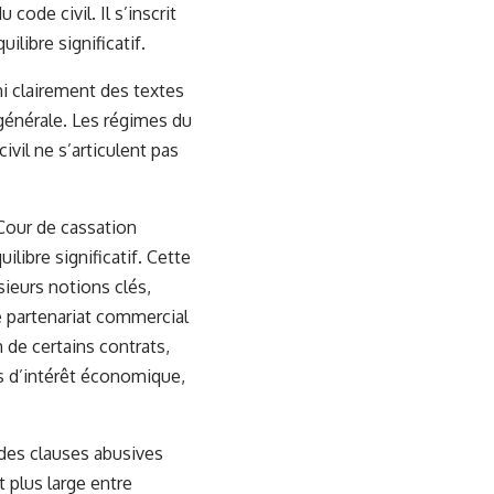
 code civil. Il s’inscrit
libre significatif.
 ni clairement des textes
e générale. Les régimes du
vil ne s’articulent pas
a Cour de cassation
libre significatif. Cette
sieurs notions clés,
 partenariat commercial
 de certains contrats,
s d’intérêt économique,
 des clauses abusives
t plus large entre