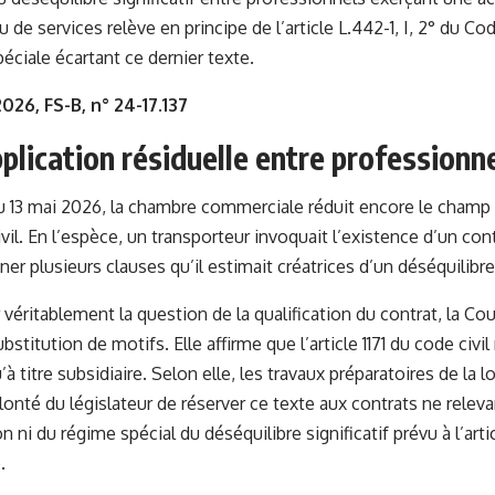
u de services relève en principe de l’article L.442-1, I, 2° du 
éciale écartant ce dernier texte.
026, FS-B, n° 24-17.137
pplication résiduelle entre professionn
du 13 mai 2026, la chambre commerciale réduit encore le champ d’
ivil. En l’espèce, un transporteur invoquait l’existence d’un con
ner plusieurs clauses qu’il estimait créatrices d’un déséquilibre 
véritablement la question de la qualification du contrat, la Cou
bstitution de motifs. Elle affirme que l’article 1171 du code civil
’à titre subsidiaire. Selon elle, les travaux préparatoires de la lo
lonté du législateur de réserver ce texte aux contrats ne relevan
i du régime spécial du déséquilibre significatif prévu à l’artic
.