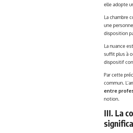
elle adopte u
La chambre co
une personne 
disposition p
La nuance est
suffit plus à 
dispositif con
Par cette préc
commun. L’arr
entre profe
notion.
III. La 
significa