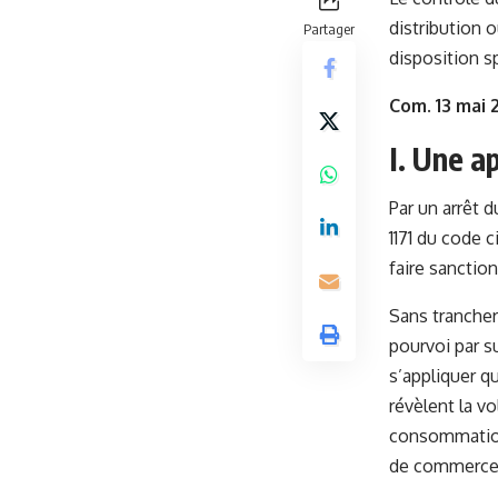
distribution o
Partager
disposition sp
Com. 13 mai 2
I. Une a
Par un arrêt 
1171 du code c
faire sanction
Sans trancher 
pourvoi par su
s’appliquer qu
révèlent la vo
consommation n
de commerce