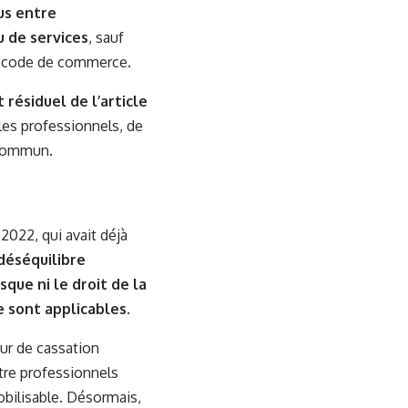
lus entre
u de services
, sauf
 du code de commerce.
résiduel de l’article
 les professionnels, de
 commun.
 2022, qui avait déjà
déséquilibre
sque ni le droit de la
e sont applicables
.
our de cassation
ntre professionnels
obilisable. Désormais,