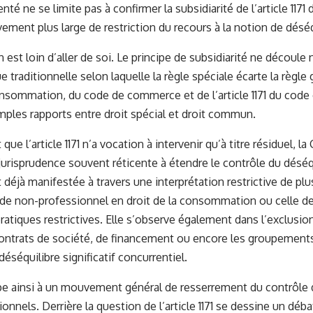
té ne se limite pas à confirmer la subsidiarité de l’article 1171 du
ment plus large de restriction du recours à la notion de déséqui
 est loin d’aller de soi. Le principe de subsidiarité ne découle
ue traditionnelle selon laquelle la règle spéciale écarte la règl
nsommation, du code de commerce et de l’article 1171 du code ci
les rapports entre droit spécial et droit commun.
 que l’article 1171 n’a vocation à intervenir qu’à titre résiduel, l
jurisprudence souvent réticente à étendre le contrôle du déséqui
 déjà manifestée à travers une interprétation restrictive de plu
de non-professionnel en droit de la consommation ou celle de
ratiques restrictives. Elle s’observe également dans l’exclusion
contrats de société, de financement ou encore les groupement
éséquilibre significatif concurrentiel.
cipe ainsi à un mouvement général de resserrement du contrôle
onnels. Derrière la question de l’article 1171 se dessine un déba