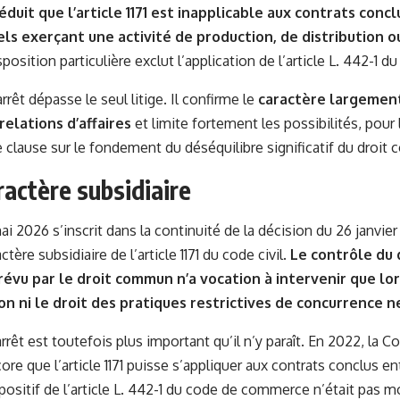
éduit que l’article 1171 est inapplicable aux contrats conc
ls exerçant une activité de production, de distribution o
position particulière exclut l’application de l’article L. 442-1
’arrêt dépasse le seul litige. Il confirme le
caractère largement 
 relations d’affaires
et limite fortement les possibilités, pour
 clause sur le fondement du déséquilibre significatif du droit
aractère subsidiaire
mai 2026 s’inscrit dans la continuité de la décision du 26 janvier
ctère subsidiaire de l’article 1171 du code civil.
Le contrôle du 
prévu par le droit commun n’a vocation à intervenir que lor
 ni le droit des pratiques restrictives de concurrence n
arrêt est toutefois plus important qu’il n’y paraît. En 2022, la C
ore que l’article 1171 puisse s’appliquer aux contrats conclus e
spositif de l’article L. 442-1 du code de commerce n’était pas m