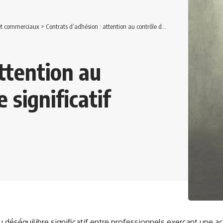
 et commerciaux
>
Contrats d’adhésion : attention au contrôle du déséquilibre significatif
ttention au
 significatif
u déséquilibre significatif entre professionnels exerçant une ac