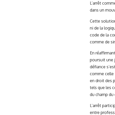
L’arrêt commen
dans un mouve
Cette solution
ni de la logiq
code de la co
comme de simp
En réaffirmant
poursuit une 
défiance s’est
comme celle 
en droit des p
tels que les 
du champ du d
L’arrêt parti
entre professi