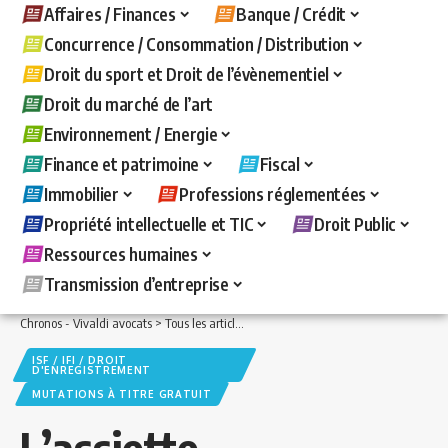
Affaires / Finances
Banque / Crédit
Concurrence / Consommation / Distribution
Droit du sport et Droit de l’évènementiel
Droit du marché de l’art
Environnement / Energie
Finance et patrimoine
Fiscal
Immobilier
Professions réglementées
Propriété intellectuelle et TIC
Droit Public
Ressources humaines
Transmission d’entreprise
Chronos - Vivaldi avocats
>
Tous les articles
>
Fiscal
>
ISF / IFI / Droit d'enregistre
ISF / IFI / DROIT
D'ENREGISTREMENT
MUTATIONS À TITRE GRATUIT