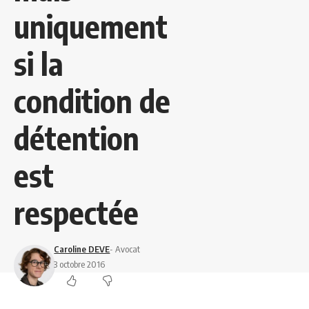
uniquement
si la
condition de
détention
est
respectée
Caroline DEVE
- Avocat
3 octobre 2016