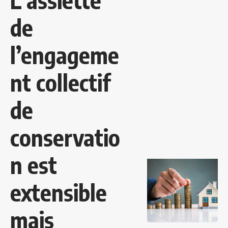
L’assiette
de
l’engageme
nt collectif
de
conservatio
n est
extensible
mais