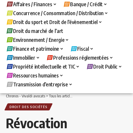
Affaires / Finances
Banque / Crédit
Concurrence / Consommation / Distribution
Droit du sport et Droit de l’évènementiel
Droit du marché de l’art
Environnement / Energie
Finance et patrimoine
Fiscal
Immobilier
Professions réglementées
Propriété intellectuelle et TIC
Droit Public
Ressources humaines
Transmission d’entreprise
Chronos - Vivaldi avocats
>
Tous les articles
>
Affaires / Finances
>
Droit des sociét
DROIT DES SOCIÉTÉS
Révocation