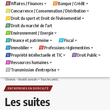
Affaires / Finances
Banque / Crédit
Concurrence / Consommation / Distribution
Droit du sport et Droit de l’évènementiel
Droit du marché de l’art
Environnement / Energie
Finance et patrimoine
Fiscal
Immobilier
Professions réglementées
Propriété intellectuelle et TIC
Droit Public
Ressources humaines
Transmission d’entreprise
Chronos - Vivaldi avocats
>
Tous les articles
>
Affaires / Finances
>
Entreprises en d
ENTREPRISES EN DIFFICULTÉ
Les suites