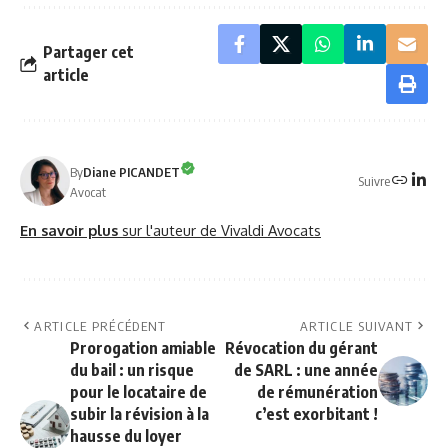
Partager cet
article
By
Diane PICANDET
Suivre
Avocat
En savoir plus
sur l'auteur de Vivaldi Avocats
ARTICLE PRÉCÉDENT
ARTICLE SUIVANT
Prorogation amiable
Révocation du gérant
du bail : un risque
de SARL : une année
pour le locataire de
de rémunération
subir la révision à la
c’est exorbitant !
hausse du loyer