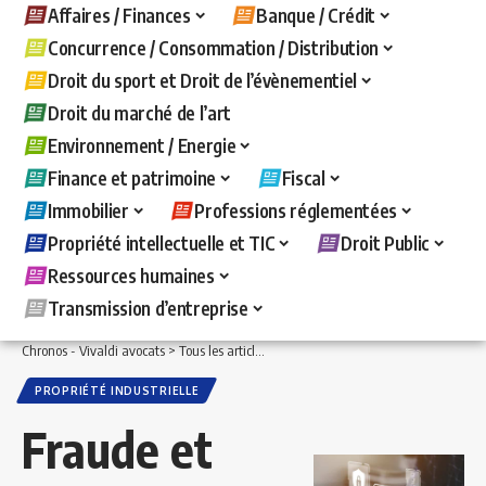
Affaires / Finances
Banque / Crédit
Concurrence / Consommation / Distribution
Droit du sport et Droit de l’évènementiel
Droit du marché de l’art
Environnement / Energie
Finance et patrimoine
Fiscal
Immobilier
Professions réglementées
Propriété intellectuelle et TIC
Droit Public
Ressources humaines
Transmission d’entreprise
Chronos - Vivaldi avocats
>
Tous les articles
>
Propriété intellectuelle et TIC
>
Propr
PROPRIÉTÉ INDUSTRIELLE
Fraude et