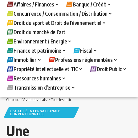
Affaires / Finances
Banque / Crédit
Concurrence / Consommation / Distribution
Droit du sport et Droit de l’évènementiel
Droit du marché de l’art
Environnement / Energie
Finance et patrimoine
Fiscal
Immobilier
Professions réglementées
Propriété intellectuelle et TIC
Droit Public
Ressources humaines
Transmission d’entreprise
Chronos - Vivaldi avocats
>
Tous les articles
>
Fiscal
>
Fiscalité internationale con
FISCALITÉ INTERNATIONALE
CONVENTIONNELLE
Une