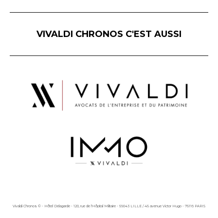
VIVALDI CHRONOS C'EST AUSSI
Vivaldi Chronos © - Hôtel Delagarde - 120, rue de l'Hôpital Militaire - 59043 LILLE / 45 avenue Victor Hugo - 75116 PARIS