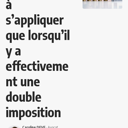
à
s’appliquer
que lorsqu’il
y a
effectiveme
nt une
double
imposition
Caroline DEVE
- Avocat