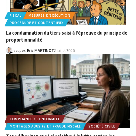
FISCAL
MESURES D'EXÉCUTION
PROCÉDURE ET CONTENTIEUX
La condamnation du tiers saisi à l’épreuve du principe de
proportionnalité
Jacques-Eric MARTINOT
2 juillet 2026
COMPLIANCE / CONFORMITÉ
MONTAGES ABUSIFS ET FRAUDE FISCALE
SOCIÉTÉ CIVILE