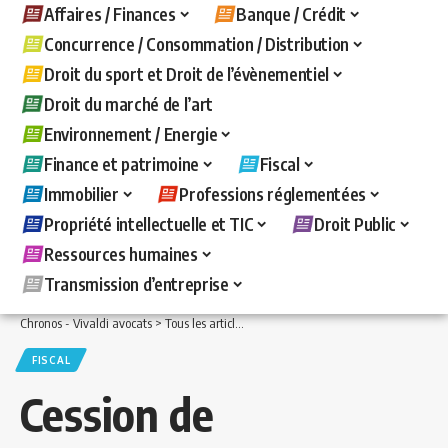
Affaires / Finances
Banque / Crédit
Concurrence / Consommation / Distribution
Droit du sport et Droit de l’évènementiel
Droit du marché de l’art
Environnement / Energie
Finance et patrimoine
Fiscal
Immobilier
Professions réglementées
Propriété intellectuelle et TIC
Droit Public
Ressources humaines
Transmission d’entreprise
Chronos - Vivaldi avocats
>
Tous les articles
>
Fiscal
>
Cession de droits sociaux : 
FISCAL
Cession de