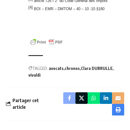
article 726 I 2° du Code Général des Impôts
[4]
BOI – EMR – DMTOM – 40 – 10 -10 §180
TAGGED:
avocats
chronos
Clara DUBRULLE
vivaldi
Partager cet
article