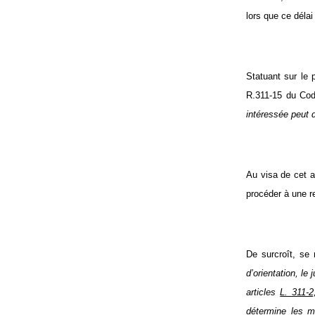
lors que ce déla
Statuant sur le p
R.311-15 du Cod
intéressée peut 
Au visa de cet a
procéder à une r
De surcroît, se 
d’orientation, le
articles
L. 311-
détermine les m