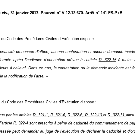
iv., 31 janvier 2013. Pourvoi n° V 12-12.670. Arrêt n° 141 FS-P+B
11 du Code des Procédures Civiles d’Exécution dispose :
cevabilité prononcée d’office, aucune contestation ni aucune demande incide
 formée après l’audience d’orientation prévue à l’article
R. 322-15
à moins q
ieurs à celle-ci. Dans ce cas, la contestation ou la demande incidente est 
e la notification de l’acte.
»
15 du Code des Procédures Civiles d’Exécution dispose :
us par les articles
R. 321-1, R. 321-6
,
R. 322-6, R. 322-10
et
R. 322-31
ainsi
l’article R. 322-4
sont prescrits à peine de caducité du commandement de paye
éressée peut demander au juge de l’exécution de déclarer la caducité et d’or