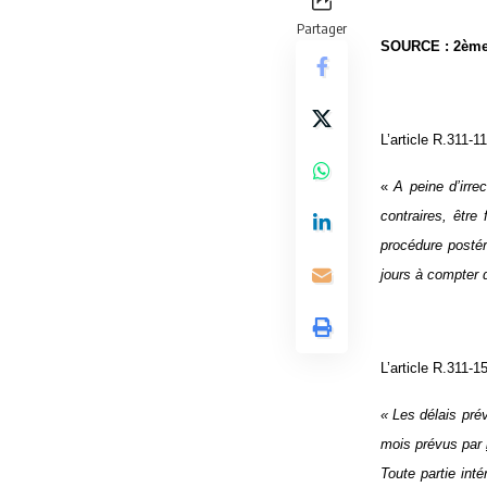
Partager
SOURCE : 2ème c
L’article R.311-
«
A peine d’irre
contraires, être
procédure postér
jours à compter d
L’article R.311-
«
Les délais prév
mois prévus par
Toute partie int