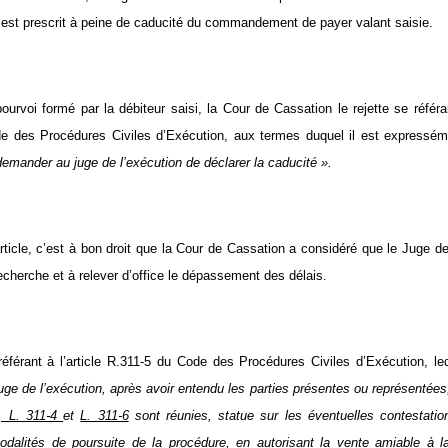
i est prescrit à peine de caducité du commandement de payer valant saisie.
ourvoi formé par la débiteur saisi, la Cour de Cassation le rejette se référan
e des Procédures Civiles d’Exécution, aux termes duquel il est expressém
demander au juge de l’exécution de déclarer la caducité ».
rticle, c’est à bon droit que la Cour de Cassation a considéré que le Juge de
echerche et à relever d’office le dépassement des délais.
référant à l’article R.311-5 du Code des Procédures Civiles d’Exécution, le
 juge de l’exécution, après avoir entendu les parties présentes ou représentées
2, L. 311-4
et
L. 311-6
sont réunies, statue sur les éventuelles contestati
odalités de poursuite de la procédure, en autorisant la vente amiable à