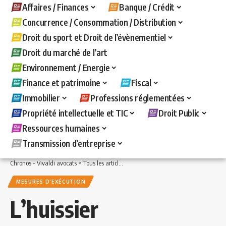
Affaires / Finances
Banque / Crédit
Concurrence / Consommation / Distribution
Droit du sport et Droit de l’évènementiel
Droit du marché de l’art
Environnement / Energie
Finance et patrimoine
Fiscal
Immobilier
Professions réglementées
Propriété intellectuelle et TIC
Droit Public
Ressources humaines
Transmission d’entreprise
Chronos - Vivaldi avocats
>
Tous les articles
>
Banque / Crédit
>
Mesures d'exécuti
MESURES D'EXÉCUTION
L’huissier