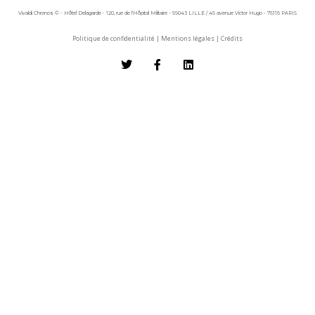
Vivaldi Chronos © - Hôtel Delagarde - 120, rue de l'Hôpital Militaire - 59043 LILLE / 45 avenue Victor Hugo - 75116 PARIS
Politique de confidentialité
|
Mentions légales
|
Crédits