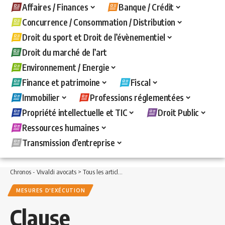
Affaires / Finances
Banque / Crédit
Concurrence / Consommation / Distribution
Droit du sport et Droit de l’évènementiel
Droit du marché de l’art
Environnement / Energie
Finance et patrimoine
Fiscal
Immobilier
Professions réglementées
Propriété intellectuelle et TIC
Droit Public
Ressources humaines
Transmission d’entreprise
Chronos - Vivaldi avocats
>
Tous les articles
>
Banque / Crédit
>
Mesures d'exécuti
MESURES D'EXÉCUTION
Clause