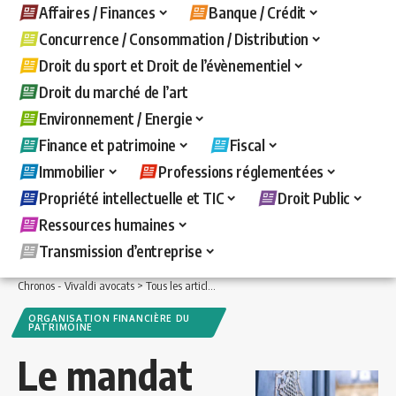
Affaires / Finances
Banque / Crédit
Concurrence / Consommation / Distribution
Droit du sport et Droit de l’évènementiel
Droit du marché de l’art
Environnement / Energie
Finance et patrimoine
Fiscal
Immobilier
Professions réglementées
Propriété intellectuelle et TIC
Droit Public
Ressources humaines
Transmission d’entreprise
Chronos - Vivaldi avocats
>
Tous les articles
>
Finance et patrimoine
>
Organisatio
ORGANISATION FINANCIÈRE DU
PATRIMOINE
Le mandat