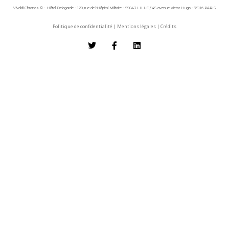
Vivaldi Chronos © - Hôtel Delagarde - 120, rue de l'Hôpital Militaire - 59043 LILLE / 45 avenue Victor Hugo - 75116 PARIS
Politique de confidentialité
|
Mentions légales
|
Crédits