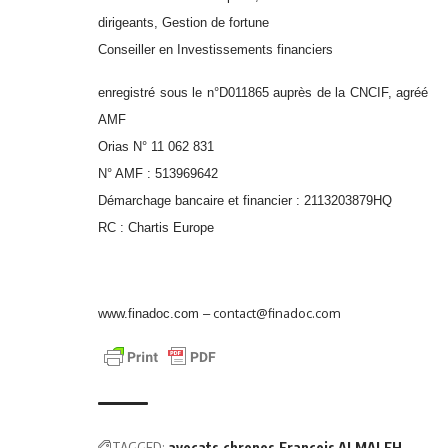
dirigeants, Gestion de fortune
Conseiller en Investissements financiers
enregistré sous le n°D011865 auprès de la CNCIF, agréé
AMF
Orias N° 11 062 831
N° AMF : 513969642
Démarchage bancaire et financier : 2113203879HQ
RC : Chartis Europe
contact@finadoc.com
www.finadoc.com
–
TAGGED:
avocats
chronos
François ALMALEH