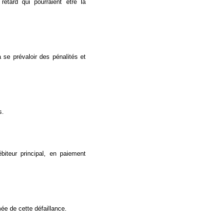
retard qui pourraient être la
 se prévaloir des pénalités et
s.
biteur principal, en paiement
mée de cette défaillance.