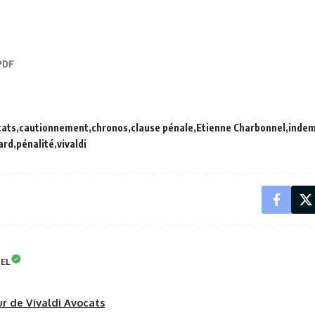
cats
cautionnement
chronos
clause pénale
Etienne Charbonnel
indem
ard
pénalité
vivaldi
NEL
eur de Vivaldi Avocats