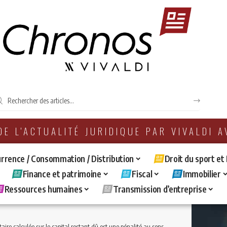
 DE L'ACTUALITÉ JURIDIQUE PAR VIVALDI 
rrence / Consommation / Distribution
Droit du sport et
Finance et patrimoine
Fiscal
Immobilier
Ressources humaines
Transmission d’entreprise
culée sur le capital restant dû est une pénalité au sens de L341-1 du Code de la Consommation