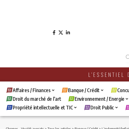
L'ESSENTIEL
Affaires / Finances
Banque / Crédit
Concu
Droit du marché de l’art
Environnement / Energie
Propriété intellectuelle et TIC
Droit Public
Chronos - Vivaldi avocats
>
Tous les articles
>
Banque / Crédit
>
L’indemnité forfaitaire cal