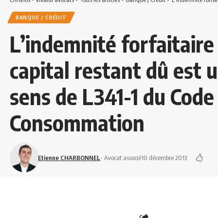
BANQUE / CRÉDIT
L’indemnité forfaitaire 
capital restant dû est 
sens de L341-1 du Code 
Consommation
Etienne CHARBONNEL
- Avocat associé
10 décembre 2013