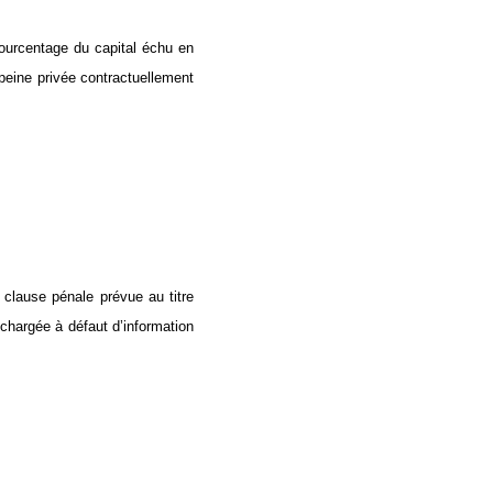
pourcentage du capital échu en
e peine privée contractuellement
 clause pénale prévue au titre
échargée à défaut d’information