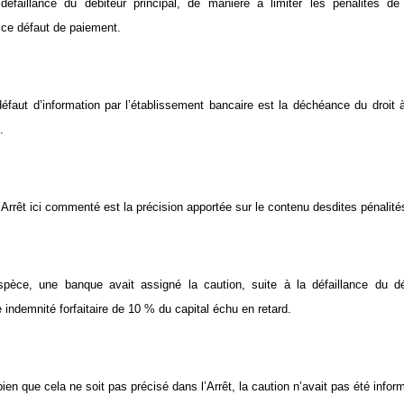
défaillance du débiteur principal, de manière à limiter les pénalités de 
ce défaut de paiement.
éfaut d’information par l’établissement bancaire est la déchéance du droit à
.
 l’Arrêt ici commenté est la précision apportée sur le contenu desdites pénalité
espèce, une banque avait assigné la caution, suite à la défaillance du dé
indemnité forfaitaire de 10 % du capital échu en retard.
en que cela ne soit pas précisé dans l’Arrêt, la caution n’avait pas été infor