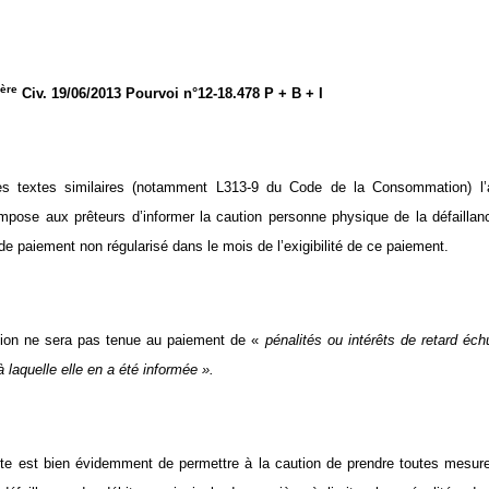
ère
Civ. 19/06/2013 Pourvoi n°12-18.478 P + B + I
tres textes similaires (notamment L313-9 du Code de la Consommation) l’
ose aux prêteurs d’informer la caution personne physique de la défaillanc
de paiement non régularisé dans le mois de l’exigibilité de ce paiement.
ution ne sera pas tenue au paiement de «
pénalités ou intérêts de retard éch
à laquelle elle en a été informée ».
xte est bien évidemment de permettre à la caution de prendre toutes mesur