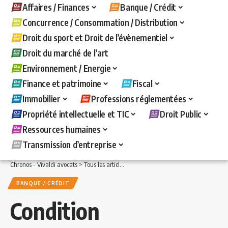
Affaires / Finances
Banque / Crédit
Concurrence / Consommation / Distribution
Droit du sport et Droit de l’évènementiel
Droit du marché de l’art
Environnement / Energie
Finance et patrimoine
Fiscal
Immobilier
Professions réglementées
Propriété intellectuelle et TIC
Droit Public
Ressources humaines
Transmission d’entreprise
Chronos - Vivaldi avocats
>
Tous les articles
>
Banque / Crédit
>
Condition suspensi
BANQUE / CRÉDIT
Condition