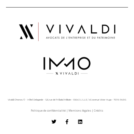
Vivaldi Chronos © - Hôtel Delagarde - 120, rue de l'Hôpital Militaire - 59043 LILLE / 45 avenue Victor Hugo - 75116 PARIS
Politique de confidentialité
|
Mentions légales
|
Crédits