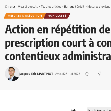
Chronos - Vivaldi avocats
>
Tous les articles
>
Banque / Crédit
>
Mesures d'exécuti
MESURES D'EXÉCUTION
NON CLASSÉ
Action en répétition de 
prescription court à co
contentieux administra
Jacques-Eric MARTINOT
- Avocat
27 mai 2026
Un dirigeant 