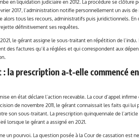
ombe en
liquidation judiciaire
en 2012. La procédure se clôture po
évrier 2017, l’administration notifie personnellement un avis d
e alors tous les recours, administratifs puis juridictionnels. En 
 rejette définitivement ses requêtes.
21, le gérant assigne le sous-traitant en répétition de l’indu. 
 des factures qu’il a réglées et qui correspondent aux dépen
on.
 : la prescription a-t-elle commencé en
 mise en état déclare l’action recevable. La cour d’appel infirm
écision de novembre 2011, le gérant connaissait les faits qui lui
tre son sous-traitant. La prescription quinquennale de l’article
iré lorsque le gérant a assigné en 2021.
me un pourvoi. La question posée à la Cour de cassation est net