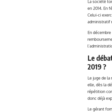
La société t
en 2014. En f
Celui-ci exerc
administratif
En décembre 20
remboursement
l’administrati
Le débat
2019 ?
Le juge de la
elle, dès la d
répétition con
donc déjà exp
Le gérant for