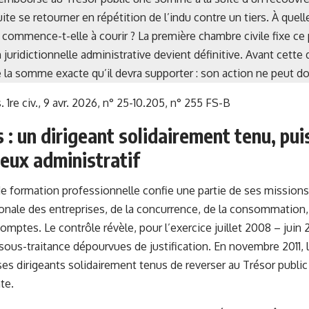
te se retourner en répétition de l’indu contre un tiers. À quell
commence-t-elle à courir ? La première chambre civile fixe ce 
n juridictionnelle administrative devient définitive. Avant cette
 la somme exacte qu’il devra supporter : son action ne peut do
. 1re civ., 9 avr. 2026, n° 25-10.205, n° 255 FS-B
s : un dirigeant solidairement tenu, pui
eux administratif
e formation professionnelle confie une partie de ses missions 
ionale des entreprises, de la concurrence, de la consommation, 
omptes. Le contrôle révèle, pour l’exercice juillet 2008 – juin 
ous-traitance dépourvues de justification. En novembre 2011, l
 ses dirigeants solidairement tenus de reverser au Trésor publ
te.