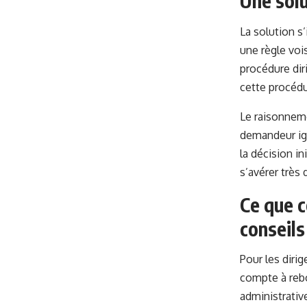
Une solu
La solution s
une règle voi
procédure diri
cette procédu
Le raisonneme
demandeur ign
la décision i
s’avérer très 
Ce que c
conseils
Pour les diri
compte à rebo
administrative