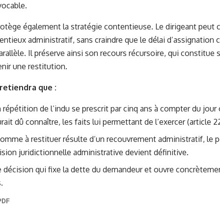
vocable.
rotège également la stratégie contentieuse. Le dirigeant peut 
ntieux administratif, sans craindre que le délai d’assignation c
rallèle. Il préserve ainsi son
recours récursoire
, qui constitue 
nir une restitution.
 retiendra que :
n répétition de l’indu se prescrit par cinq ans à compter du jou
rait dû connaître, les faits lui permettant de l’exercer (article 2
omme à restituer résulte d’un recouvrement administratif, le p
ision juridictionnelle administrative devient définitive.
e décision qui fixe la dette du demandeur et ouvre concrètemen
.