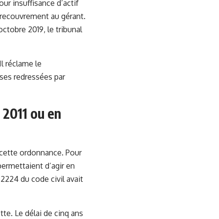
ur insuffisance d’actif
e recouvrement au gérant.
octobre 2019, le tribunal
Il réclame le
ses redressées par
 2011 ou en
e cette ordonnance. Pour
 permettaient d’agir en
 2224 du code civil avait
te. Le délai de cinq ans