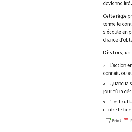
devienne irré
Cette règle p
terme le conte
s’écoule en pa
chance d’obte
Dès lors, on
L’action e
connaît, ou au
Quand la s
jour où la déc
C’est cett
contre le tiers