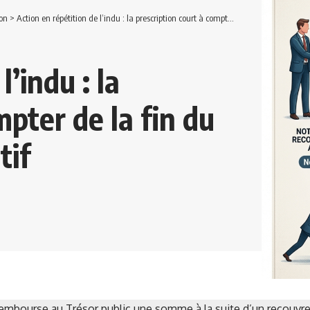
on
>
Action en répétition de l’indu : la prescription court à compter de la fin du contentieux administratif
l’indu : la
mpter de la fin du
tif
rembourse au Trésor public une somme à la suite d’un recouvrem