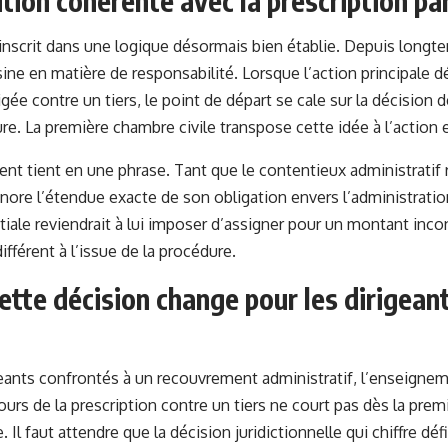
tion cohérente avec la prescription pa
’inscrit dans une logique désormais bien établie. Depuis longt
sine en matière de responsabilité. Lorsque l’action principale 
gée contre un tiers, le point de départ se cale sur la décision d
re. La première chambre civile transpose cette idée à l’action e
nt tient en une phrase. Tant que le contentieux administratif r
ore l’étendue exacte de son obligation envers l’administration
nitiale reviendrait à lui imposer d’assigner pour un montant in
différent à l’issue de la procédure.
ette décision change pour les dirigeant
geants confrontés à un recouvrement administratif, l’enseignem
urs de la prescription contre un tiers ne court pas dès la premi
. Il faut attendre que la décision juridictionnelle qui chiffre dé