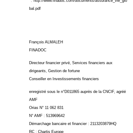
:
http://www.finadoc.com/documents/assurance_vie_glo
bal.pdf
François ALMALEH
FINADOC
Directeur financier privé, Services financiers aux
dirigeants, Gestion de fortune
Conseiller en Investissements financiers
enregistré sous le n°D011865 auprès de la CNCIF, agréé
AMF
Orias N° 11 062 831
N° AMF : 513969642
Démarchage bancaire et financier : 2113203879HQ
RC : Chartis Europe