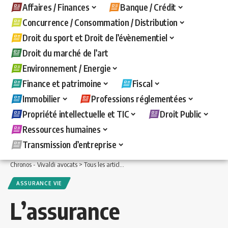
Affaires / Finances
Banque / Crédit
Concurrence / Consommation / Distribution
Droit du sport et Droit de l’évènementiel
Droit du marché de l’art
Environnement / Energie
Finance et patrimoine
Fiscal
Immobilier
Professions réglementées
Propriété intellectuelle et TIC
Droit Public
Ressources humaines
Transmission d’entreprise
Chronos - Vivaldi avocats
>
Tous les articles
>
Finance et patrimoine
>
Assurance v
ASSURANCE VIE
L’assurance