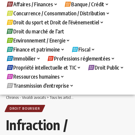
Affaires / Finances
Banque / Crédit
Concurrence / Consommation / Distribution
Droit du sport et Droit de l’évènementiel
Droit du marché de l’art
Environnement / Energie
Finance et patrimoine
Fiscal
Immobilier
Professions réglementées
Propriété intellectuelle et TIC
Droit Public
Ressources humaines
Transmission d’entreprise
Chronos - Vivaldi avocats
>
Tous les articles
>
Affaires / Finances
>
Droit boursier e
DROIT BOURSIER
Infraction /