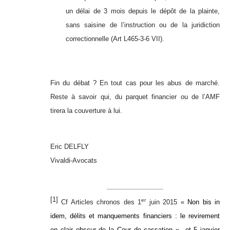
un délai de 3 mois depuis le dépôt de la plainte,
sans saisine de l’instruction ou de la juridiction
correctionnelle (Art L465-3-6 VII).
Fin du débat ? En tout cas pour les abus de marché.
Reste à savoir qui, du parquet financier ou de l’AMF
tirera la couverture à lui.
Eric DELFLY
Vivaldi-Avocats
[1]
er
Cf Articles chronos des 1
juin 2015
«
Non bis in
idem, délits et manquements financiers : le revirement
en clair obscur de la Cour de cassation »
et 5 janvier