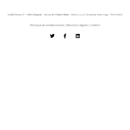
Vivaldi Chronos © - Hôtel Delagarde - 120, rue de l'Hôpital Militaire - 59043 LILLE / 45 avenue Victor Hugo - 75116 PARIS
Politique de confidentialité
|
Mentions légales
|
Crédits