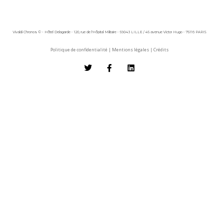
Vivaldi Chronos © - Hôtel Delagarde - 120, rue de l'Hôpital Militaire - 59043 LILLE / 45 avenue Victor Hugo - 75116 PARIS
Politique de confidentialité
|
Mentions légales
|
Crédits