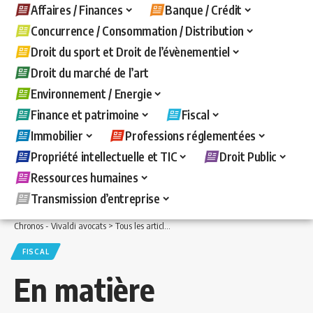
Affaires / Finances
Banque / Crédit
Concurrence / Consommation / Distribution
Droit du sport et Droit de l’évènementiel
Droit du marché de l’art
Environnement / Energie
Finance et patrimoine
Fiscal
Immobilier
Professions réglementées
Propriété intellectuelle et TIC
Droit Public
Ressources humaines
Transmission d’entreprise
Chronos - Vivaldi avocats
>
Tous les articles
>
Fiscal
>
En matière de taxe foncière, 
FISCAL
En matière