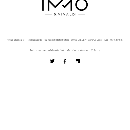
Vivaldi Chronos © - Hôtel Delagarde - 120, rue de l'Hôpital Militaire - 59043 LILLE / 45 avenue Victor Hugo - 75116 PARIS
Politique de confidentialité
|
Mentions légales
|
Crédits