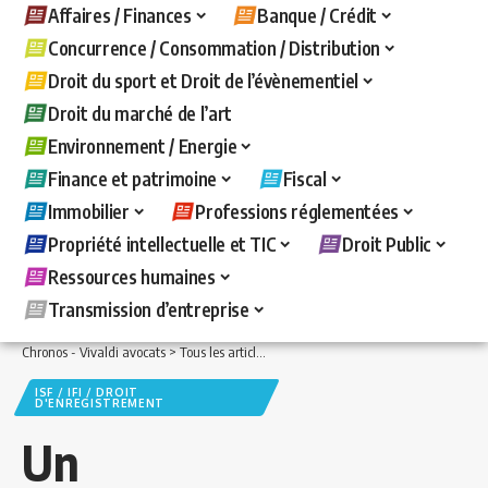
Affaires / Finances
Banque / Crédit
Concurrence / Consommation / Distribution
Droit du sport et Droit de l’évènementiel
Droit du marché de l’art
Environnement / Energie
Finance et patrimoine
Fiscal
Immobilier
Professions réglementées
Propriété intellectuelle et TIC
Droit Public
Ressources humaines
Transmission d’entreprise
Chronos - Vivaldi avocats
>
Tous les articles
>
Fiscal
>
ISF / IFI / Droit d'enregistre
ISF / IFI / DROIT
D'ENREGISTREMENT
Un