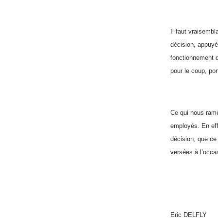
Il faut vraisemb
décision, appuyée
fonctionnement de
pour le coup, por
Ce qui nous ramè
employés. En effe
décision, que ce
versées à l’occas
Eric DELFLY