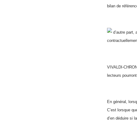
bilan de référen
d’autre part, 
contractuellemen
VIVALDI-CHRONOS 
lecteurs pourront
En général, lorsq
C’est lorsque que
d’en déduire si l