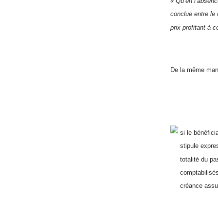
« Qu’en l’absence
conclue entre le
prix profitant à c
De la même manièr
si le bénéfici
stipule expre
totalité du p
comptabilisés
créance assuje