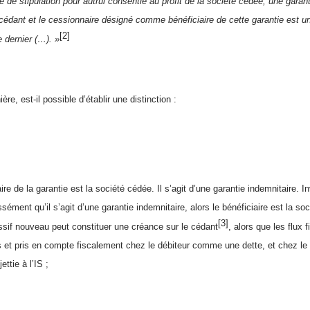
 de stipulation pour autrui consentie au profit de la société cédée, une garant
 cédant et le cessionnaire désigné comme bénéficiaire de cette garantie est u
[2]
e dernier (…). »
e, est-il possible d’établir une distinction :
aire de la garantie est la société cédée. Il s’agit d’une garantie indemnitaire. 
ssément qu’il s’agit d’une garantie indemnitaire, alors le bénéficiaire est la s
[3]
assif nouveau peut constituer une créance sur le cédant
, alors que les flux 
 et pris en compte fiscalement chez le débiteur comme une dette, et chez l
ttie à l’IS ;