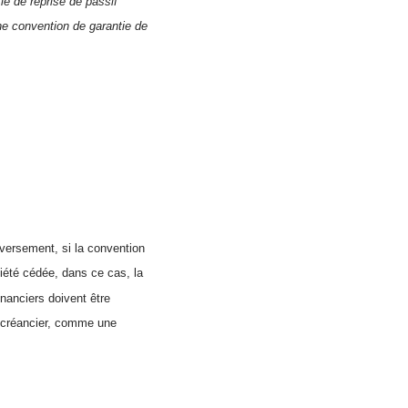
ie de reprise de passif
ne convention de garantie de
Inversement, si la convention
ociété cédée, dans ce cas, la
financiers doivent être
e créancier, comme une