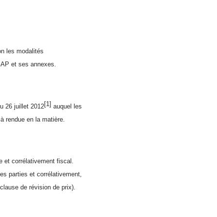
lon les modalités
 GAP et ses annexes.
[1]
26 juillet 2012
auquel les
jà rendue en la matière.
e et corrélativement fiscal.
des parties et corrélativement,
clause de révision de prix).