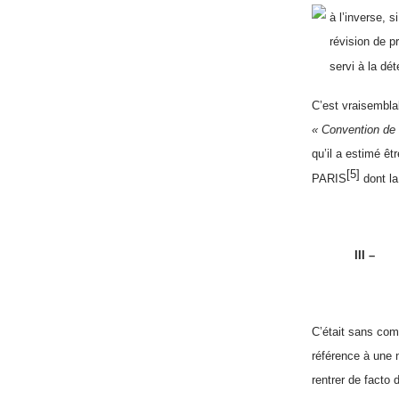
à
l’inverse, s
révision de p
servi à la dét
C’est vraisemblab
« Convention de 
qu’il a estimé êt
[5]
PARIS
dont la
III –
C’était sans com
référence à une n
rentrer de facto d