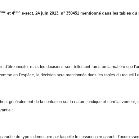
ème
ème
et 4
s-sect. 24 juin 2013, n° 350451 mentionné dans les tables du
oin d’être inédite, mais les décisions sont tellement rares en la matière que l’a
 comme en l’espèce, la décision sera mentionnée dans les tables du recueil L
 tient généralement de la confusion sur la nature juridique et corrélativement, s
rantie :
a garantie de type indemnitaire par laquelle le cessionnaire garantit l’accroiss