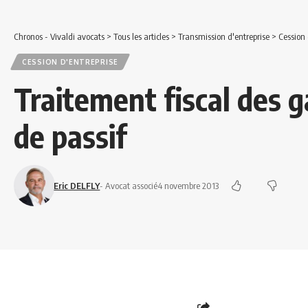
Chronos - Vivaldi avocats
>
Tous les articles
>
Transmission d'entreprise
>
Cession 
CESSION D'ENTREPRISE
Traitement fiscal des ga
de passif
Eric DELFLY
- Avocat associé
4 novembre 2013