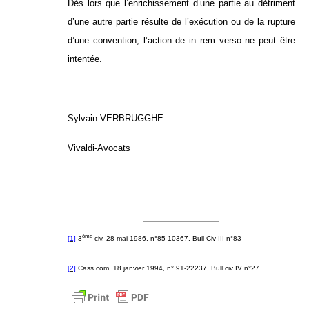
Dès lors que l’enrichissement d’une partie au détriment
d’une autre partie résulte de l’exécution ou de la rupture
d’une convention, l’action de in rem verso ne peut être
intentée.
Sylvain VERBRUGGHE
Vivaldi-Avocats
ème
[1]
3
civ, 28 mai 1986, n°85-10367, Bull Civ III n°83
[2]
Cass.com, 18 janvier 1994, n° 91-22237, Bull civ IV n°27