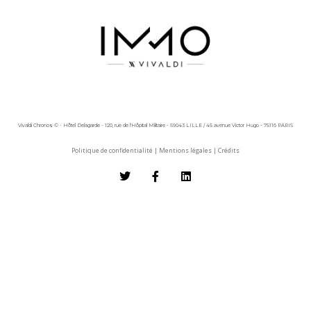
Vivaldi Chronos © - Hôtel Delagarde - 120, rue de l'Hôpital Militaire - 59043 LILLE / 45 avenue Victor Hugo - 75116 PARIS
Politique de confidentialité
|
Mentions légales
|
Crédits