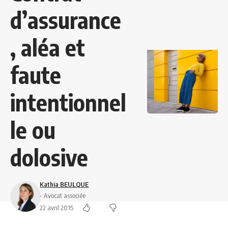
d’assurance
, aléa et
faute
intentionnel
le ou
dolosive
Kathia BEULQUE
- Avocat associée
22 avril 2015