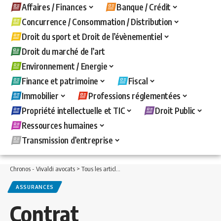
Affaires / Finances
Banque / Crédit
Concurrence / Consommation / Distribution
Droit du sport et Droit de l’évènementiel
Droit du marché de l’art
Environnement / Energie
Finance et patrimoine
Fiscal
Immobilier
Professions réglementées
Propriété intellectuelle et TIC
Droit Public
Ressources humaines
Transmission d’entreprise
Chronos - Vivaldi avocats
>
Tous les articles
>
Immobilier
>
Assurances
>
Contrat d
ASSURANCES
Contrat