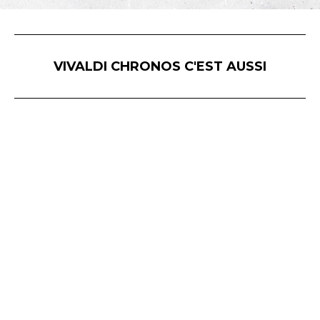
VIVALDI CHRONOS C'EST AUSSI
Vivaldi Chronos © - Hôtel Delagarde - 120, rue de l'Hôpital Militaire - 59043 LILLE / 45 avenue Victor Hugo - 75116 PARIS