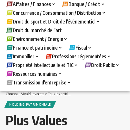
Affaires / Finances
Banque / Crédit
Concurrence / Consommation / Distribution
Droit du sport et Droit de l’évènementiel
Droit du marché de l’art
Environnement / Energie
Finance et patrimoine
Fiscal
Immobilier
Professions réglementées
Propriété intellectuelle et TIC
Droit Public
Ressources humaines
Transmission d’entreprise
Chronos - Vivaldi avocats
>
Tous les articles
>
Finance et patrimoine
>
Holding pat
HOLDING PATRIMONIALE
Plus Values